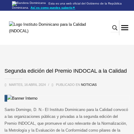
Esta es una web oficial del Gobierno de la República
Dominicana.
Así es como puedes saberlo
▼
Los sitios web oficiales utilizan .gob.do o .gov.do
Un sitio .gob.do o .gov.do significa que pertenece a una
organización oficial del Gobierno de la República Dominicana.
Los sitios web oficiales .gob.do o .gov.do seguros utilizan
HTTPS
Un candado (🔒) o
significa que estás conectado a un
https://
sitio seguro dentro de .gob.do o .gov.do. Comparte información
confidencial sólo en los sitios seguros de .gob.do o .gov.do.
Segunda edición del Premio INDOCAL a la Calidad
MARTES, 16 ABRIL 2024
/
PUBLICADO EN
NOTICIAS
Santo Domingo, D. N.- El Instituto Dominicano para la Calidad convocó
a las organizaciones públicas y privadas a la segunda edición del
Premio INDOCAL, que promueve el uso relevante de la Normalización,
la Metrología y la Evaluación de la Conformidad como pilares de la