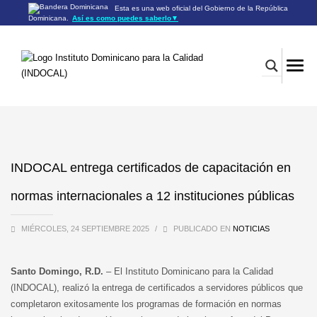
Esta es una web oficial del Gobierno de la República
Dominicana.
Así es como puedes saberlo
▼
Los sitios web oficiales utilizan .gob.do o .gov.do
Un sitio .gob.do o .gov.do significa que pertenece a una
organización oficial del Gobierno de la República Dominicana.
Los sitios web oficiales .gob.do o .gov.do seguros utilizan
HTTPS
Un candado (🔒) o
significa que estás conectado a un
https://
sitio seguro dentro de .gob.do o .gov.do. Comparte información
confidencial sólo en los sitios seguros de .gob.do o .gov.do.
INDOCAL entrega certificados de capacitación en
normas internacionales a 12 instituciones públicas
MIÉRCOLES, 24 SEPTIEMBRE 2025
/
PUBLICADO EN
NOTICIAS
Santo Domingo, R.D.
– El Instituto Dominicano para la Calidad
(INDOCAL), realizó la entrega de certificados a servidores públicos que
completaron exitosamente los programas de formación en normas