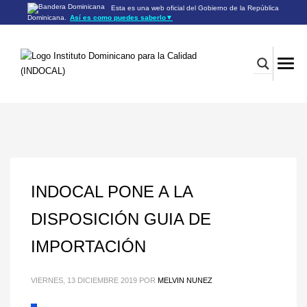
Esta es una web oficial del Gobierno de la República
Dominicana.
Así es como puedes saberlo
▼
Los sitios web oficiales utilizan .gob.do o .gov.do
Un sitio .gob.do o .gov.do significa que pertenece a una
organización oficial del Gobierno de la República Dominicana.
Los sitios web oficiales .gob.do o .gov.do seguros utilizan
HTTPS
Un candado (🔒) o
significa que estás conectado a un
https://
sitio seguro dentro de .gob.do o .gov.do. Comparte información
confidencial sólo en los sitios seguros de .gob.do o .gov.do.
INDOCAL PONE A LA
DISPOSICIÓN GUIA DE
IMPORTACIÓN
VIERNES, 13 DICIEMBRE 2019
POR
MELVIN NUNEZ