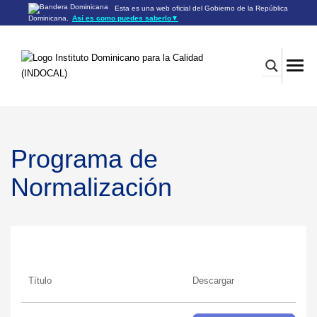
Esta es una web oficial del Gobierno de la República
Dominicana.
Así es como puedes saberlo
▼
Los sitios web oficiales utilizan .gob.do o .gov.do
Un sitio .gob.do o .gov.do significa que pertenece a una
organización oficial del Gobierno de la República Dominicana.
Los sitios web oficiales .gob.do o .gov.do seguros utilizan
HTTPS
Un candado (🔒) o
significa que estás conectado a un
https://
sitio seguro dentro de .gob.do o .gov.do. Comparte información
confidencial sólo en los sitios seguros de .gob.do o .gov.do.
Programa de
Normalización
Título
Descargar