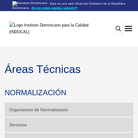
Esta es una web oficial del Gobierno de la República
Dominicana.
Así es como puedes saberlo
▼
Los sitios web oficiales utilizan .gob.do o .gov.do
Un sitio .gob.do o .gov.do significa que pertenece a una
organización oficial del Gobierno de la República Dominicana.
Los sitios web oficiales .gob.do o .gov.do seguros utilizan
HTTPS
Un candado (🔒) o
significa que estás conectado a un
https://
sitio seguro dentro de .gob.do o .gov.do. Comparte información
confidencial sólo en los sitios seguros de .gob.do o .gov.do.
Áreas Técnicas
NORMALIZACIÓN
Organismos de Normalización
Servicios