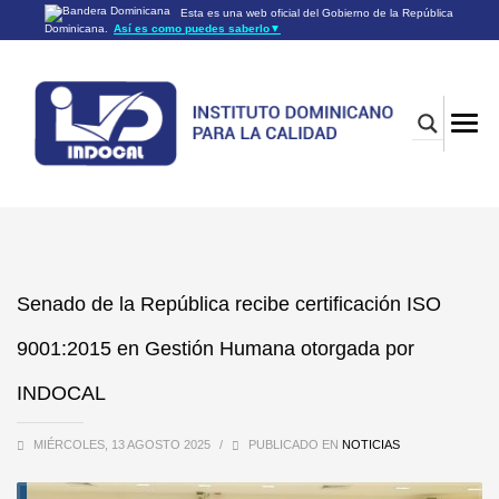
Esta es una web oficial del Gobierno de la República
Dominicana.
Así es como puedes saberlo
▼
Los sitios web oficiales utilizan .gob.do o .gov.do
Un sitio .gob.do o .gov.do significa que pertenece a una
organización oficial del Gobierno de la República Dominicana.
Los sitios web oficiales .gob.do o .gov.do seguros utilizan
HTTPS
Un candado (🔒) o
significa que estás conectado a un
https://
sitio seguro dentro de .gob.do o .gov.do. Comparte información
confidencial sólo en los sitios seguros de .gob.do o .gov.do.
Senado de la República recibe certificación ISO
9001:2015 en Gestión Humana otorgada por
INDOCAL
MIÉRCOLES, 13 AGOSTO 2025
/
PUBLICADO EN
NOTICIAS