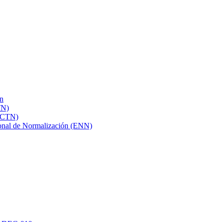
ón
TN)
 (CTN)
cional de Normalización (ENN)