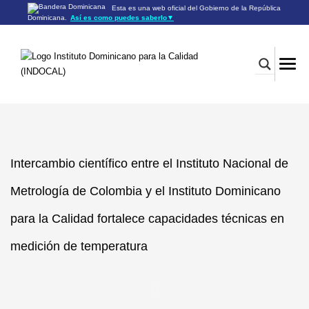
Esta es una web oficial del Gobierno de la República
Dominicana.
Así es como puedes saberlo
▼
Los sitios web oficiales utilizan .gob.do o .gov.do
Un sitio .gob.do o .gov.do significa que pertenece a una
organización oficial del Gobierno de la República Dominicana.
Los sitios web oficiales .gob.do o .gov.do seguros utilizan
HTTPS
Un candado (🔒) o
significa que estás conectado a un
https://
sitio seguro dentro de .gob.do o .gov.do. Comparte información
confidencial sólo en los sitios seguros de .gob.do o .gov.do.
Intercambio científico entre el Instituto Nacional de
Metrología de Colombia y el Instituto Dominicano
para la Calidad fortalece capacidades técnicas en
medición de temperatura