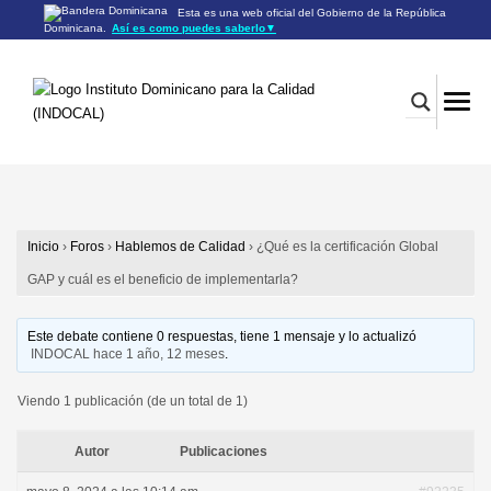
Esta es una web oficial del Gobierno de la República
Dominicana.
Así es como puedes saberlo
▼
Los sitios web oficiales utilizan .gob.do o .gov.do
Un sitio .gob.do o .gov.do significa que pertenece a una
organización oficial del Gobierno de la República Dominicana.
Los sitios web oficiales .gob.do o .gov.do seguros utilizan
HTTPS
Un candado (🔒) o
significa que estás conectado a un
https://
sitio seguro dentro de .gob.do o .gov.do. Comparte información
confidencial sólo en los sitios seguros de .gob.do o .gov.do.
Inicio
›
Foros
›
Hablemos de Calidad
›
¿Qué es la certificación Global
GAP y cuál es el beneficio de implementarla?
Este debate contiene 0 respuestas, tiene 1 mensaje y lo actualizó
INDOCAL
hace 1 año, 12 meses
.
Viendo 1 publicación (de un total de 1)
Autor
Publicaciones