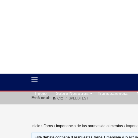
Inicio
Sobre Nosotros
Transparencia
Está aquí:
INICIO
SPEEDTEST
Inicio
›
Foros
›
Importancia de las normas de alimentos
›
Import
Este debate contiene 0 respuestas, tiene 1 mensaje y lo actu