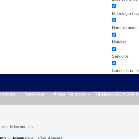
Metrología Leg
Normalización
Noticias
Servicios
Servicios en L
Noticias
Servicios
Áreas Técnicas
TIENDAS DE NORMA
ancia de las normas
alizó
Joselin
hace 6 años, 9 meses
.