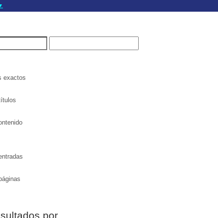
▼
gov.do seguros utilizan
a que estás conectado a
.gov.do. Comparte
itios seguros de .gob.do
s exactos
ítulos
ontenido
entradas
páginas
esultados por