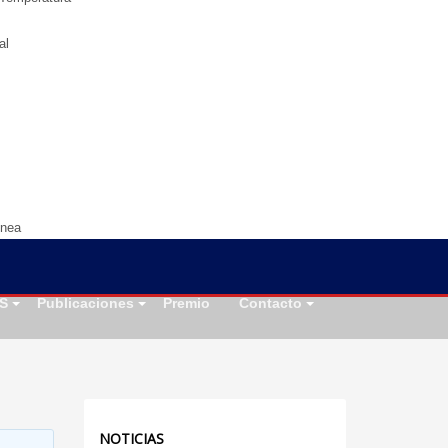
al
ínea
S
Publicaciones
Premio
Contacto
NOTICIAS