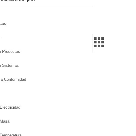
icos
s
de Productos
de Sistemas
la Conformidad
Electricidad
 Masa
 Temperatura