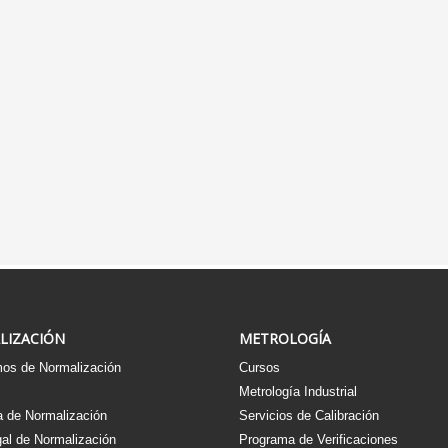
LIZACIÓN
METROLOGÍA
os de Normalización
Cursos
s
Metrología Industrial
 de Normalización
Servicios de Calibración
al de Normalización
Programa de Verificaciones