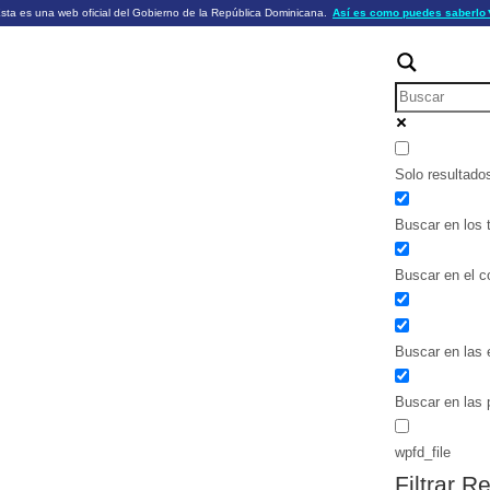
sta es una web oficial del Gobierno de la República Dominicana.
Así es como puedes saberlo
ficiales utilizan .gob.do o .gov.do
Los sitios web oficiales .gob.do o .
HTTPS
 o .gov.do significa que pertenece a una
cial del Gobierno de la República Dominicana.
Un candado (🔒) o
signific
https://
un sitio seguro dentro de .gob.do o 
información confidencial sólo en los s
o .gov.do.
Solo resultado
Buscar en los t
Buscar en el c
Buscar en las 
Buscar en las 
wpfd_file
Filtrar R