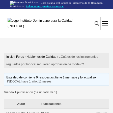
Esta es una web oficial del Gobierno de la República
Dominicana.
Así es como puedes saberlo
▼
Los sitios web oficiales utilizan .gob.do o .gov.do
Un sitio .gob.do o .gov.do significa que pertenece a una
organización oficial del Gobierno de la República Dominicana.
Los sitios web oficiales .gob.do o .gov.do seguros utilizan
HTTPS
Un candado (🔒) o
significa que estás conectado a un
https://
sitio seguro dentro de .gob.do o .gov.do. Comparte información
confidencial sólo en los sitios seguros de .gob.do o .gov.do.
Inicio
›
Foros
›
Hablemos de Calidad
›
¿Cuáles de los instrumentos
regulados por Indocal requieren aprobación de modelo?
Este debate contiene 0 respuestas, tiene 1 mensaje y lo actualizó
INDOCAL
hace 1 año, 11 meses
.
Viendo 1 publicación (de un total de 1)
Autor
Publicaciones