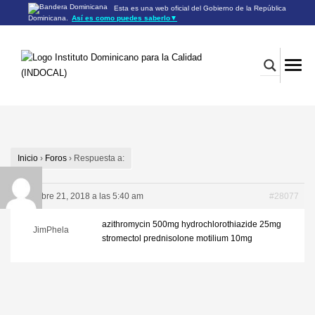
Esta es una web oficial del Gobierno de la República
Dominicana.
Así es como puedes saberlo
▼
Los sitios web oficiales utilizan .gob.do o .gov.do
Un sitio .gob.do o .gov.do significa que pertenece a una
organización oficial del Gobierno de la República Dominicana.
Los sitios web oficiales .gob.do o .gov.do seguros utilizan
HTTPS
Un candado (🔒) o
significa que estás conectado a un
https://
sitio seguro dentro de .gob.do o .gov.do. Comparte información
confidencial sólo en los sitios seguros de .gob.do o .gov.do.
Inicio
›
Foros
›
Respuesta a:
diciembre 21, 2018 a las 5:40 am
#28077
azithromycin 500mg
hydrochlorothiazide 25mg
JimPhela
stromectol
prednisolone
motilium 10mg