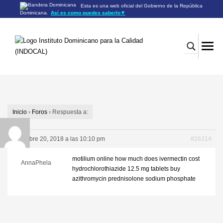
Esta es una web oficial del Gobierno de la República
Dominicana.
Así es como puedes saberlo
▼
Los sitios web oficiales utilizan .gob.do o .gov.do
Un sitio .gob.do o .gov.do significa que pertenece a una
organización oficial del Gobierno de la República Dominicana.
Los sitios web oficiales .gob.do o .gov.do seguros utilizan
HTTPS
Un candado (🔒) o
significa que estás conectado a un
https://
sitio seguro dentro de .gob.do o .gov.do. Comparte información
confidencial sólo en los sitios seguros de .gob.do o .gov.do.
Inicio
›
Foros
›
Respuesta a:
diciembre 20, 2018 a las 10:10 pm
#26314
motilium online
how much does ivermectin cost
AnnaPhela
hydrochlorothiazide 12.5 mg tablets
buy
azithromycin
prednisolone sodium phosphate