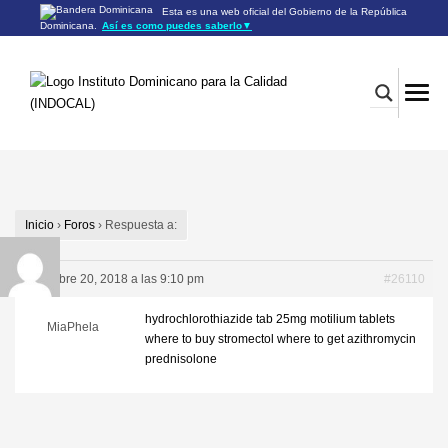
Esta es una web oficial del Gobierno de la República
Dominicana.
Así es como puedes saberlo
▼
Los sitios web oficiales utilizan .gob.do o .gov.do
Un sitio .gob.do o .gov.do significa que pertenece a una
organización oficial del Gobierno de la República Dominicana.
Los sitios web oficiales .gob.do o .gov.do seguros utilizan
HTTPS
Un candado (🔒) o
significa que estás conectado a un
https://
sitio seguro dentro de .gob.do o .gov.do. Comparte información
confidencial sólo en los sitios seguros de .gob.do o .gov.do.
Inicio
›
Foros
›
Respuesta a:
diciembre 20, 2018 a las 9:10 pm
#26110
hydrochlorothiazide tab 25mg
motilium tablets
MiaPhela
where to buy stromectol
where to get azithromycin
prednisolone