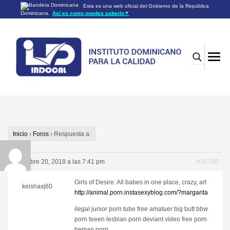
Esta es una web oficial del Gobierno de la República
Dominicana.
Así es como puedes saberlo
▼
Los sitios web oficiales utilizan .gob.do o .gov.do
Un sitio .gob.do o .gov.do significa que pertenece a una
organización oficial del Gobierno de la República Dominicana.
Los sitios web oficiales .gob.do o .gov.do seguros utilizan
HTTPS
Un candado (🔒) o
significa que estás conectado a un
https://
sitio seguro dentro de .gob.do o .gov.do. Comparte información
confidencial sólo en los sitios seguros de .gob.do o .gov.do.
Inicio
›
Foros
›
Respuesta a:
diciembre 20, 2018 a las 7:41 pm
#25790
Girls of Desire: All babes in one place, crazy, art
keishaxj60
http://animal.porn.instasexyblog.com/?margarita
ilegal junior porn tube free amatuer big butt bbw
porn teeen lesbian porn deviant video free porn
heman porn