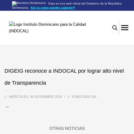
Esta es una web oficial del Gobierno de la República
Dominicana.
Así es como puedes saberlo
▼
Los sitios web oficiales utilizan .gob.do o .gov.do
Un sitio .gob.do o .gov.do significa que pertenece a una
organización oficial del Gobierno de la República Dominicana.
Los sitios web oficiales .gob.do o .gov.do seguros utilizan
HTTPS
Un candado (🔒) o
significa que estás conectado a un
https://
sitio seguro dentro de .gob.do o .gov.do. Comparte información
confidencial sólo en los sitios seguros de .gob.do o .gov.do.
DIGEIG reconoce a INDOCAL por lograr alto nivel
de Transparencia
MIÉRCOLES, 06 NOVIEMBRE 2024
/
PUBLICADO EN