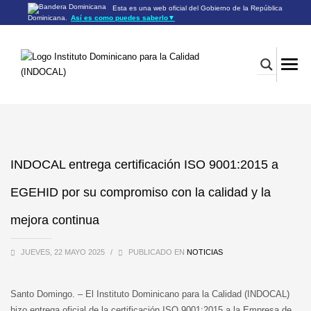
Esta es una web oficial del Gobierno de la República
Dominicana.
Así es como puedes saberlo
▼
Los sitios web oficiales utilizan .gob.do o .gov.do
Un sitio .gob.do o .gov.do significa que pertenece a una
organización oficial del Gobierno de la República Dominicana.
Los sitios web oficiales .gob.do o .gov.do seguros utilizan
HTTPS
Un candado (🔒) o
significa que estás conectado a un
https://
sitio seguro dentro de .gob.do o .gov.do. Comparte información
confidencial sólo en los sitios seguros de .gob.do o .gov.do.
INDOCAL entrega certificación ISO 9001:2015 a
EGEHID por su compromiso con la calidad y la
mejora continua
JUEVES, 22 MAYO 2025
/
PUBLICADO EN
NOTICIAS
Santo Domingo. – El Instituto Dominicano para la Calidad (INDOCAL)
hizo entrega oficial de la certificación ISO 9001:2015 a la Empresa de