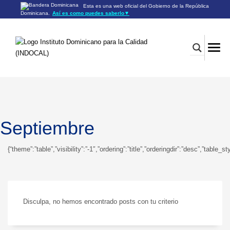
Esta es una web oficial del Gobierno de la República
Dominicana.
Así es como puedes saberlo
▼
Los sitios web oficiales utilizan .gob.do o .gov.do
Un sitio .gob.do o .gov.do significa que pertenece a una
organización oficial del Gobierno de la República Dominicana.
Los sitios web oficiales .gob.do o .gov.do seguros utilizan
HTTPS
Un candado (🔒) o
significa que estás conectado a un
https://
sitio seguro dentro de .gob.do o .gov.do. Comparte información
confidencial sólo en los sitios seguros de .gob.do o .gov.do.
Septiembre
{“theme”:”table”,”visibility”:”-1″,”ordering”:”title”,”orderingdir”:”desc”,”
Disculpa, no hemos encontrado posts con tu criterio