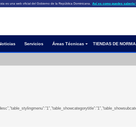
sta es una web oficial del Gobierno de la República Dominicana.
Así es como puedes saberlo
ficiales utilizan .gob.do o .gov.do
Los sitios web oficiales .gob.do o .
HTTPS
 o .gov.do significa que pertenece a una
cial del Gobierno de la República Dominicana.
Un candado (🔒) o
signific
https://
un sitio seguro dentro de .gob.do o 
información confidencial sólo en los s
o .gov.do.
Noticias
Servicios
Áreas Técnicas
TIENDAS DE NORMA
ngdir”:”desc”,”table_stylingmenu”:”1″,”table_showcategorytitle”:”1″,”table_show