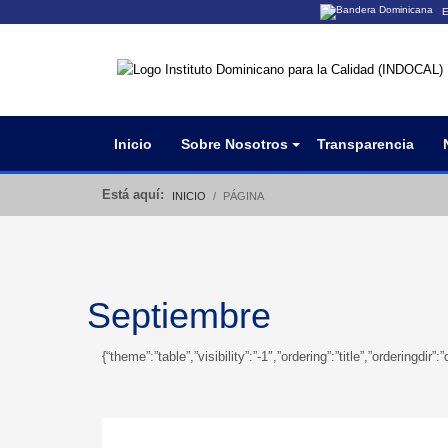
E
Los sitios web o
Un sitio .gob.do
organización ofi
Inicio
Sobre Nosotros
Transparencia
Está aquí:
INICIO
PÁGINA
Septiembre
{“theme”:”table”,”visibility”:”-1″,”ordering”:”title”,”orderi