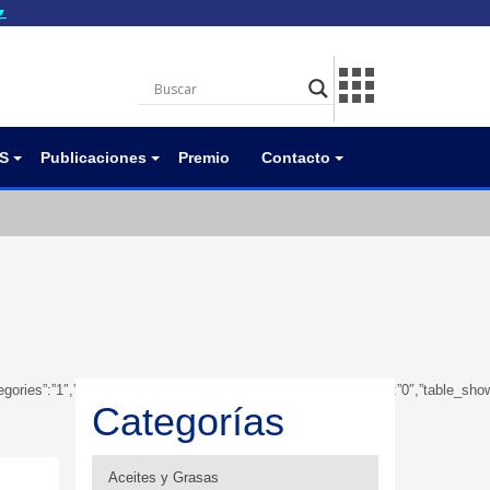
▼
gov.do seguros utilizan
a que estás conectado a
.gov.do. Comparte
itios seguros de .gob.do
S
Publicaciones
Premio
Contacto
subcategories”:”1″,”table_showbreadcrumb”:”0″,”table_showfoldertree”:”0″,”table
Categorías
Aceites y Grasas