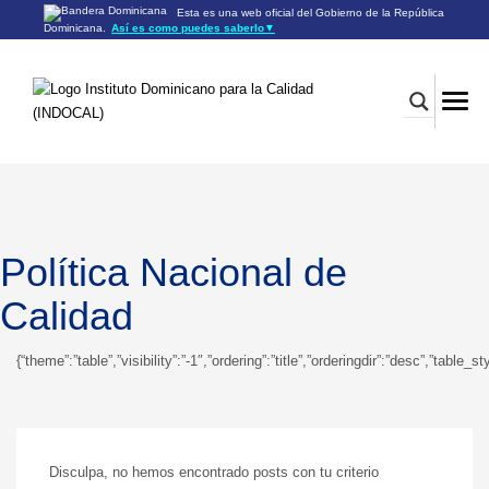
Esta es una web oficial del Gobierno de la República
Dominicana.
Así es como puedes saberlo
▼
Los sitios web oficiales utilizan .gob.do o .gov.do
Un sitio .gob.do o .gov.do significa que pertenece a una
organización oficial del Gobierno de la República Dominicana.
Los sitios web oficiales .gob.do o .gov.do seguros utilizan
HTTPS
Un candado (🔒) o
significa que estás conectado a un
https://
sitio seguro dentro de .gob.do o .gov.do. Comparte información
confidencial sólo en los sitios seguros de .gob.do o .gov.do.
Política Nacional de
Calidad
{“theme”:”table”,”visibility”:”-1″,”ordering”:”title”,”orderingdir”:”desc”,”
Disculpa, no hemos encontrado posts con tu criterio