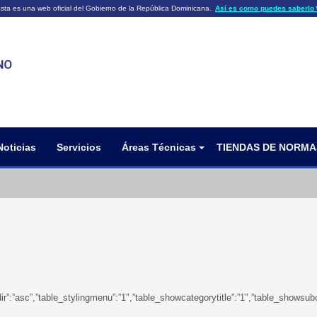
sta es una web oficial del Gobierno de la República Dominicana.
Así es como puedes saberlo
ficiales utilizan .gob.do o .gov.do
Los sitios web oficiales .gob.do o .
HTTPS
 o .gov.do significa que pertenece a una
cial del Gobierno de la República Dominicana.
Un candado (🔒) o
signific
https://
un sitio seguro dentro de .gob.do o 
información confidencial sólo en los s
o .gov.do.
Noticias
Servicios
Áreas Técnicas
TIENDAS DE NORMA
eringdir”:”asc”,”table_stylingmenu”:”1″,”table_showcategorytitle”:”1″,”table_sh