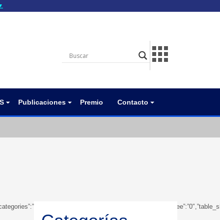
▼
gov.do seguros utilizan
a que estás conectado a
.gov.do. Comparte
itios seguros de .gob.do
S
Publicaciones
Premio
Contacto
owsubcategories”:”1″,”table_showbreadcrumb”:”0″,”table_showfoldertree”:”0″,”tab