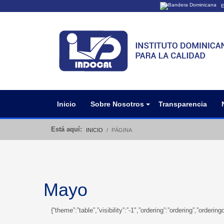
E
Los sitios web o
Un sitio .gob.do
organización ofi
Inicio
Sobre Nosotros
Transparencia
Está aquí:
INICIO
PÁGINA
Mayo
{“theme”:”table”,”visibility”:”-1″,”ordering”:”ordering”,”ord