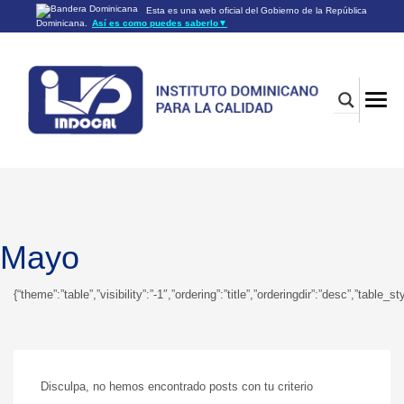
Esta es una web oficial del Gobierno de la República
Dominicana.
Así es como puedes saberlo
▼
Los sitios web oficiales utilizan .gob.do o .gov.do
Un sitio .gob.do o .gov.do significa que pertenece a una
organización oficial del Gobierno de la República Dominicana.
Los sitios web oficiales .gob.do o .gov.do seguros utilizan
HTTPS
Un candado (🔒) o
significa que estás conectado a un
https://
sitio seguro dentro de .gob.do o .gov.do. Comparte información
confidencial sólo en los sitios seguros de .gob.do o .gov.do.
Mayo
{“theme”:”table”,”visibility”:”-1″,”ordering”:”title”,”orderingdir”:”desc”,”
Disculpa, no hemos encontrado posts con tu criterio