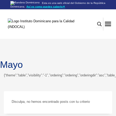
Esta es una web oficial del Gobierno de la República
Dominicana.
Así es como puedes saberlo
▼
Los sitios web oficiales utilizan .gob.do o .gov.do
Un sitio .gob.do o .gov.do significa que pertenece a una
organización oficial del Gobierno de la República Dominicana.
Los sitios web oficiales .gob.do o .gov.do seguros utilizan
HTTPS
Un candado (🔒) o
significa que estás conectado a un
https://
sitio seguro dentro de .gob.do o .gov.do. Comparte información
confidencial sólo en los sitios seguros de .gob.do o .gov.do.
Mayo
{“theme”:”table”,”visibility”:”-1″,”ordering”:”ordering”,”orderingdir”:”asc”
Disculpa, no hemos encontrado posts con tu criterio