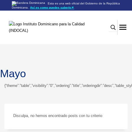
Esta es una web oficial del Gobierno de la República
Dominicana.
Así es como puedes saberlo
▼
Los sitios web oficiales utilizan .gob.do o .gov.do
Un sitio .gob.do o .gov.do significa que pertenece a una
organización oficial del Gobierno de la República Dominicana.
Los sitios web oficiales .gob.do o .gov.do seguros utilizan
HTTPS
Un candado (🔒) o
significa que estás conectado a un
https://
sitio seguro dentro de .gob.do o .gov.do. Comparte información
confidencial sólo en los sitios seguros de .gob.do o .gov.do.
Mayo
{“theme”:”table”,”visibility”:”0″,”ordering”:”title”,”orderingdir”:”desc”,”ta
Disculpa, no hemos encontrado posts con tu criterio