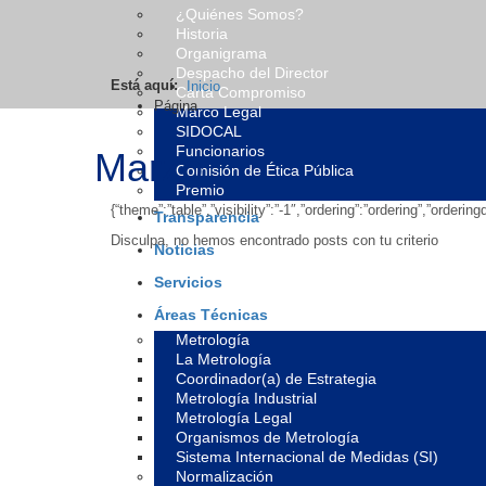
¿Quiénes Somos?
Historia
Organigrama
Despacho del Director
Está aquí:
Inicio
Carta Compromiso
Página
Marco Legal
SIDOCAL
Funcionarios
Marzo
Comisión de Ética Pública
Premio
{“theme”:”table”,”visibility”:”-1″,”ordering”:”ordering”,”ord
Transparencia
Disculpa, no hemos encontrado posts con tu criterio
Noticias
Servicios
Áreas Técnicas
Metrología
La Metrología
Coordinador(a) de Estrategia
Metrología Industrial
Metrología Legal
Organismos de Metrología
Sistema Internacional de Medidas (SI)
Normalización