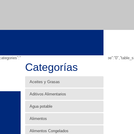
owsubcategories”:”1″,”table_showbreadcrumb”:”0″,”table_showfoldertree”:”0″,”tab
Categorías
Aceites y Grasas
Aditivos Alimentarios
Agua potable
Alimentos
Alimentos Congelados