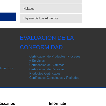
Helados
Higiene De Los Alimentos
EVALUACIÓN DE LA
CONFORMIDAD
Certificación de Productos, Procesos
y Servicios
Certificación de Sistemas
idas (SI)
Certificación de Personas
Productos Certificados
Certificados Cancelados y Retirados
úscanos
Infórmate