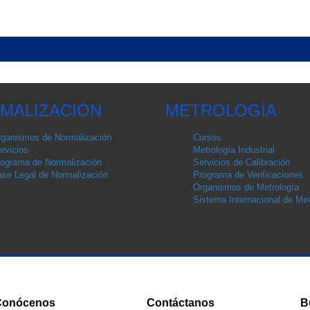
MALIZACIÓN
METROLOGÍA
ganismos de Normalización
Cursos
rvicios
Metrología Industrial
ograma de Normalización
Servicios de Calibración
se Legal de Normalización
Programa de Verificaciones
Organismos de Metrología
Sistema Internacional de Med
Conócenos
Contáctanos
B