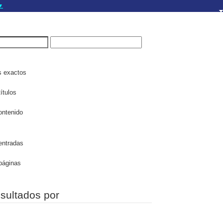
▼
gov.do seguros utilizan
a que estás conectado a
.gov.do. Comparte
itios seguros de .gob.do
s exactos
ítulos
ontenido
entradas
páginas
esultados por