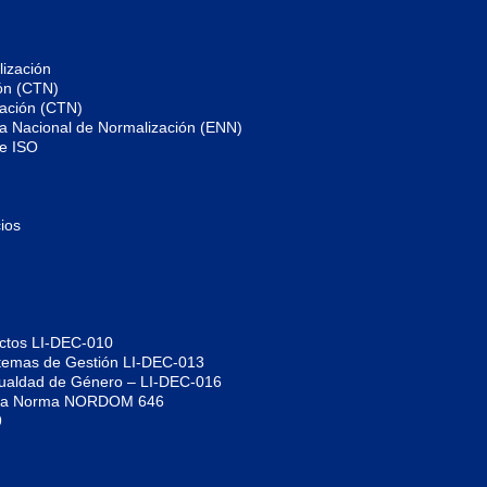
ización
ón (CTN)
zación (CTN)
gia Nacional de Normalización (ENN)
de ISO
ios
uctos LI-DEC-010
istemas de Gestión LI-DEC-013
Igualdad de Género – LI-DEC-016
jo la Norma NORDOM 646
9