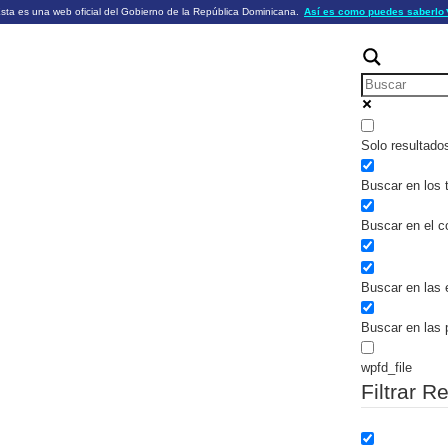
sta es una web oficial del Gobierno de la República Dominicana.
Así es como puedes saberlo
ficiales utilizan .gob.do o .gov.do
Los sitios web oficiales .gob.do o .
HTTPS
 o .gov.do significa que pertenece a una
cial del Gobierno de la República Dominicana.
Un candado (🔒) o
signific
https://
un sitio seguro dentro de .gob.do o 
información confidencial sólo en los s
o .gov.do.
Solo resultado
Buscar en los t
Buscar en el c
Buscar en las 
Buscar en las 
wpfd_file
Filtrar R