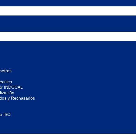
metros
écnica
por INDOCAL
ización
ados y Rechazados
de ISO