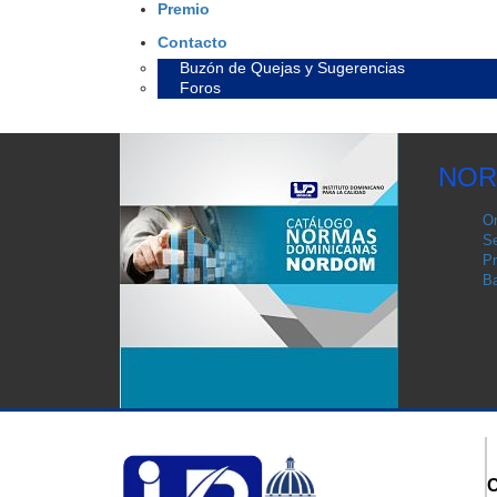
Premio
Contacto
Buzón de Quejas y Sugerencias
Foros
NOR
Or
Se
Pr
Ba