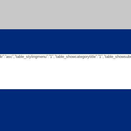
eringdir”:”asc”,”table_stylingmenu”:”1″,”table_showcategorytitle”:”1″,”table_sh