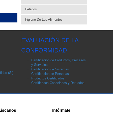
Helados
Higiene De Los Alimentos
EVALUACIÓN DE LA
CONFORMIDAD
Certificación de Productos, Procesos
y Servicios
Certificación de Sistemas
idas (SI)
Certificación de Personas
Productos Certificados
Certificados Cancelados y Retirados
úscanos
Infórmate