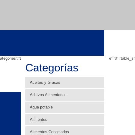
wsubcategories”:”1″,”table_showbreadcrumb”:”0″,”table_showfoldertree”:”0″,”tabl
Categorías
Aceites y Grasas
Aditivos Alimentarios
Agua potable
Alimentos
Alimentos Congelados