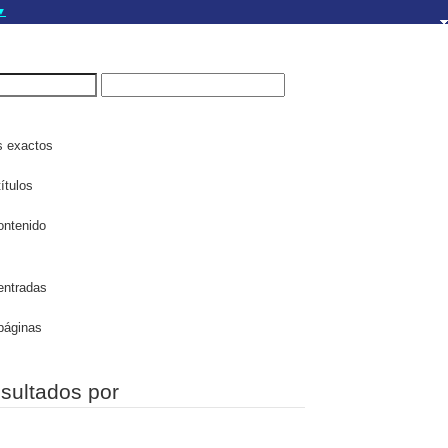
▼
gov.do seguros utilizan
a que estás conectado a
.gov.do. Comparte
itios seguros de .gob.do
s exactos
ítulos
ontenido
entradas
páginas
esultados por