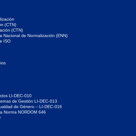
ización
ón (CTN)
zación (CTN)
gia Nacional de Normalización (ENN)
de ISO
ios
uctos LI-DEC-010
istemas de Gestión LI-DEC-013
Igualdad de Género – LI-DEC-016
jo la Norma NORDOM 646
9