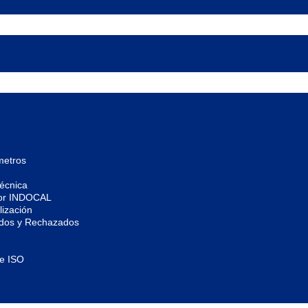
metros
écnica
por INDOCAL
ización
ados y Rechazados
de ISO