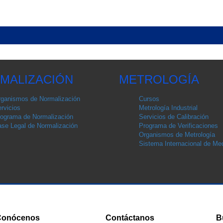
MALIZACIÓN
METROLOGÍA
ganismos de Normalización
Cursos
rvicios
Metrología Industrial
ograma de Normalización
Servicios de Calibración
se Legal de Normalización
Programa de Verificaciones
Organismos de Metrología
Sistema Internacional de Med
Conócenos
Contáctanos
B