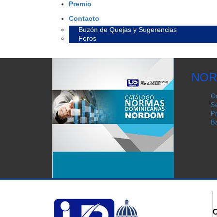
Premio
Contacto
Buzón de Quejas y Sugerencias
Foros
NOR
Or
Se
Pr
Ba