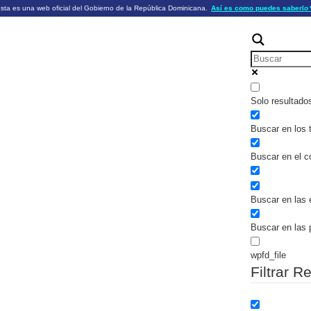
sta es una web oficial del Gobierno de la República Dominicana.
Así es como puedes saberlo
ficiales utilizan .gob.do o .gov.do
Los sitios web oficiales .gob.do o .
HTTPS
 o .gov.do significa que pertenece a una
cial del Gobierno de la República Dominicana.
Un candado (🔒) o
signific
https://
un sitio seguro dentro de .gob.do o 
información confidencial sólo en los s
o .gov.do.
Solo resultado
Buscar en los t
Buscar en el c
Buscar en las 
Buscar en las 
wpfd_file
Filtrar R