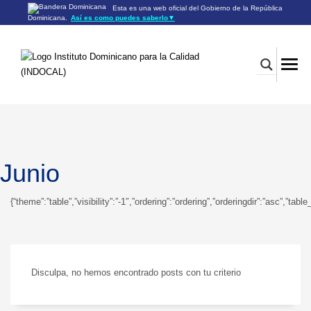
Esta es una web oficial del Gobierno de la República
Dominicana.
Así es como puedes saberlo
▼
Los sitios web oficiales utilizan .gob.do o .gov.do
Un sitio .gob.do o .gov.do significa que pertenece a una
organización oficial del Gobierno de la República Dominicana.
Los sitios web oficiales .gob.do o .gov.do seguros utilizan
HTTPS
Un candado (🔒) o
significa que estás conectado a un
https://
sitio seguro dentro de .gob.do o .gov.do. Comparte información
confidencial sólo en los sitios seguros de .gob.do o .gov.do.
Junio
{“theme”:”table”,”visibility”:”-1″,”ordering”:”ordering”,”orderingdir”:”asc”
Disculpa, no hemos encontrado posts con tu criterio