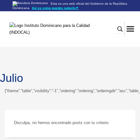
Esta es una web oficial del Gobierno de la República
Dominicana.
Así es como puedes saberlo
▼
Los sitios web oficiales utilizan .gob.do o .gov.do
Un sitio .gob.do o .gov.do significa que pertenece a una
organización oficial del Gobierno de la República Dominicana.
Los sitios web oficiales .gob.do o .gov.do seguros utilizan
HTTPS
Un candado (🔒) o
significa que estás conectado a un
https://
sitio seguro dentro de .gob.do o .gov.do. Comparte información
confidencial sólo en los sitios seguros de .gob.do o .gov.do.
Julio
{“theme”:”table”,”visibility”:”-1″,”ordering”:”ordering”,”orderingdir”:”asc”
Disculpa, no hemos encontrado posts con tu criterio