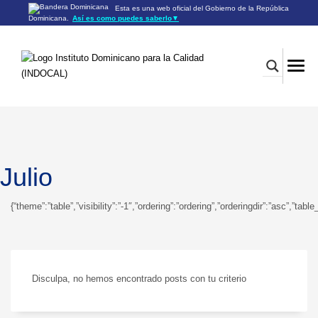
Esta es una web oficial del Gobierno de la República
Dominicana.
Así es como puedes saberlo
▼
Los sitios web oficiales utilizan .gob.do o .gov.do
Un sitio .gob.do o .gov.do significa que pertenece a una
organización oficial del Gobierno de la República Dominicana.
Los sitios web oficiales .gob.do o .gov.do seguros utilizan
HTTPS
Un candado (🔒) o
significa que estás conectado a un
https://
sitio seguro dentro de .gob.do o .gov.do. Comparte información
confidencial sólo en los sitios seguros de .gob.do o .gov.do.
Julio
{“theme”:”table”,”visibility”:”-1″,”ordering”:”ordering”,”orderingdir”:”asc”
Disculpa, no hemos encontrado posts con tu criterio