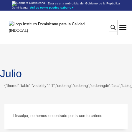
Esta es una web oficial del Gobierno de la República
Dominicana.
Así es como puedes saberlo
▼
Los sitios web oficiales utilizan .gob.do o .gov.do
Un sitio .gob.do o .gov.do significa que pertenece a una
organización oficial del Gobierno de la República Dominicana.
Los sitios web oficiales .gob.do o .gov.do seguros utilizan
HTTPS
Un candado (🔒) o
significa que estás conectado a un
https://
sitio seguro dentro de .gob.do o .gov.do. Comparte información
confidencial sólo en los sitios seguros de .gob.do o .gov.do.
Julio
{“theme”:”table”,”visibility”:”-1″,”ordering”:”ordering”,”orderingdir”:”asc”
Disculpa, no hemos encontrado posts con tu criterio