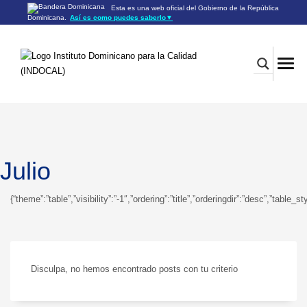
Esta es una web oficial del Gobierno de la República
Dominicana.
Así es como puedes saberlo
▼
Los sitios web oficiales utilizan .gob.do o .gov.do
Un sitio .gob.do o .gov.do significa que pertenece a una
organización oficial del Gobierno de la República Dominicana.
Los sitios web oficiales .gob.do o .gov.do seguros utilizan
HTTPS
Un candado (🔒) o
significa que estás conectado a un
https://
sitio seguro dentro de .gob.do o .gov.do. Comparte información
confidencial sólo en los sitios seguros de .gob.do o .gov.do.
Julio
{“theme”:”table”,”visibility”:”-1″,”ordering”:”title”,”orderingdir”:”desc”,”
Disculpa, no hemos encontrado posts con tu criterio