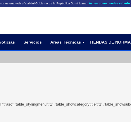
sta es una web oficial del Gobierno de la República Dominicana.
Así es como puedes saberlo
ficiales utilizan .gob.do o .gov.do
Los sitios web oficiales .gob.do o .
HTTPS
 o .gov.do significa que pertenece a una
cial del Gobierno de la República Dominicana.
Un candado (🔒) o
signific
https://
un sitio seguro dentro de .gob.do o 
información confidencial sólo en los s
o .gov.do.
Noticias
Servicios
Áreas Técnicas
TIENDAS DE NORMA
eringdir”:”asc”,”table_stylingmenu”:”1″,”table_showcategorytitle”:”1″,”table_sh