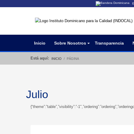
E
Los sitios web o
Un sitio .gob.do
organización ofi
Inicio
Sobre Nosotros
Transparencia
Está aquí:
INICIO
PÁGINA
Julio
{“theme”:”table”,”visibility”:”-1″,”ordering”:”ordering”,”ord