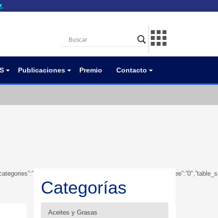
▼
gov.do seguros utilizan
a que estás conectado a
.gov.do. Comparte
itios seguros de .gob.do
S
Publicaciones
Premio
Contacto
owsubcategories”:”1″,”table_showbreadcrumb”:”0″,”table_showfoldertree”:”0″,”tab
Categorías
Aceites y Grasas