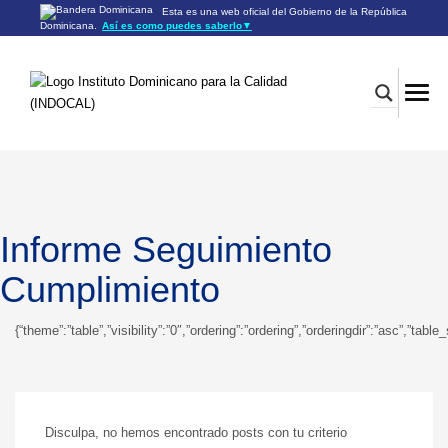
Esta es una web oficial del Gobierno de la República
Dominicana.
Así es como puedes saberlo
▼
Los sitios web oficiales utilizan .gob.do o .gov.do
Un sitio .gob.do o .gov.do significa que pertenece a una
organización oficial del Gobierno de la República Dominicana.
Los sitios web oficiales .gob.do o .gov.do seguros utilizan
HTTPS
Un candado (🔒) o
significa que estás conectado a un
https://
sitio seguro dentro de .gob.do o .gov.do. Comparte información
confidencial sólo en los sitios seguros de .gob.do o .gov.do.
Informe Seguimiento
Cumplimiento
{“theme”:”table”,”visibility”:”0″,”ordering”:”ordering”,”orderingdir”:”asc”,
Disculpa, no hemos encontrado posts con tu criterio