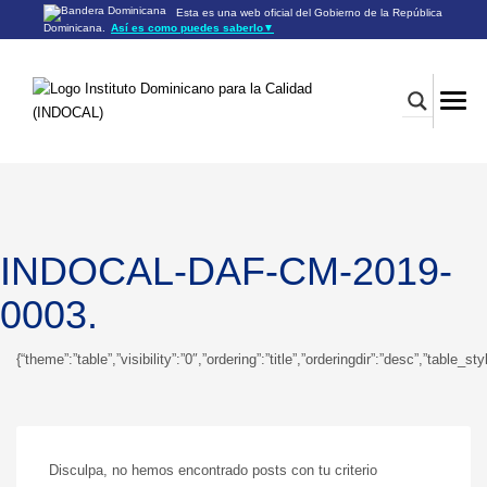
Esta es una web oficial del Gobierno de la República
Dominicana.
Así es como puedes saberlo
▼
Los sitios web oficiales utilizan .gob.do o .gov.do
Un sitio .gob.do o .gov.do significa que pertenece a una
organización oficial del Gobierno de la República Dominicana.
Los sitios web oficiales .gob.do o .gov.do seguros utilizan
HTTPS
Un candado (🔒) o
significa que estás conectado a un
https://
sitio seguro dentro de .gob.do o .gov.do. Comparte información
confidencial sólo en los sitios seguros de .gob.do o .gov.do.
INDOCAL-DAF-CM-2019-
0003.
{“theme”:”table”,”visibility”:”0″,”ordering”:”title”,”orderingdir”:”desc”,”ta
Disculpa, no hemos encontrado posts con tu criterio