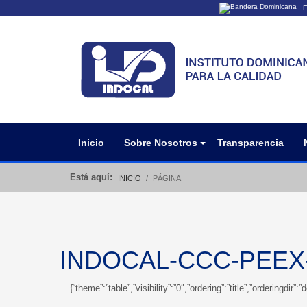
E
Los sitios web o
Un sitio .gob.do
organización ofi
Inicio
Sobre Nosotros
Transparencia
Está aquí:
INICIO
PÁGINA
INDOCAL-CCC-PEEX-
{“theme”:”table”,”visibility”:”0″,”ordering”:”title”,”orderin