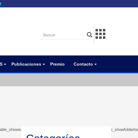
▼
gov.do seguros utilizan
a que estás conectado a
.gov.do. Comparte
itios seguros de .gob.do
S
Publicaciones
Premio
Contacto
e”:”1″,”table_showsubcategories”:”1″,”table_showbreadcrumb”:”0″,”table_showfolde