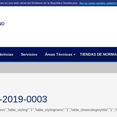
sta es una web oficial del Gobierno de la República Dominicana.
Así es como puedes saberlo
ficiales utilizan .gob.do o .gov.do
Los sitios web oficiales .gob.do o .
HTTPS
 o .gov.do significa que pertenece a una
cial del Gobierno de la República Dominicana.
Un candado (🔒) o
signific
https://
un sitio seguro dentro de .gob.do o 
información confidencial sólo en los s
o .gov.do.
Noticias
Servicios
Áreas Técnicas
TIENDAS DE NORMA
2019-0003
gdir”:”desc”,”table_styling”:”1″,”table_stylingmenu”:”1″,”table_showcategorytitl