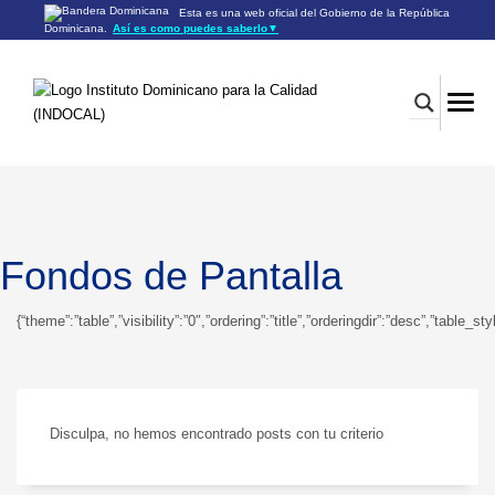
Esta es una web oficial del Gobierno de la República
Dominicana.
Así es como puedes saberlo
▼
Los sitios web oficiales utilizan .gob.do o .gov.do
Un sitio .gob.do o .gov.do significa que pertenece a una
organización oficial del Gobierno de la República Dominicana.
Los sitios web oficiales .gob.do o .gov.do seguros utilizan
HTTPS
Un candado (🔒) o
significa que estás conectado a un
https://
sitio seguro dentro de .gob.do o .gov.do. Comparte información
confidencial sólo en los sitios seguros de .gob.do o .gov.do.
Fondos de Pantalla
{“theme”:”table”,”visibility”:”0″,”ordering”:”title”,”orderingdir”:”desc”,”ta
Disculpa, no hemos encontrado posts con tu criterio