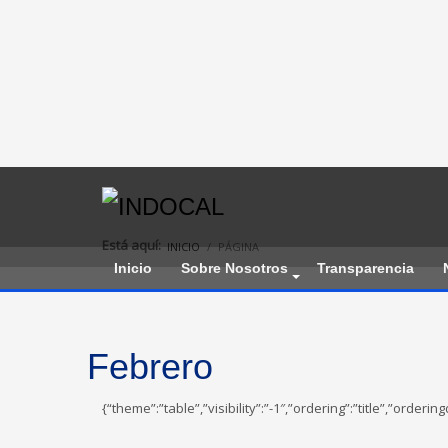
Está aquí:
INICIO
PÁGINA
Inicio
Sobre Nosotros
Transparencia
Febrero
{“theme”:”table”,”visibility”:”-1″,”ordering”:”title”,”o