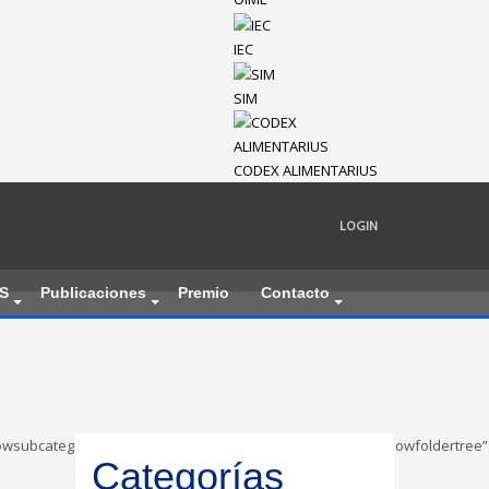
IEC
SIM
CODEX ALIMENTARIUS
LOGIN
S
Publicaciones
Premio
Contacto
table_showsubcategories”:”1″,”table_showbreadcrumb”:”0″,”table_showfoldert
Categorías