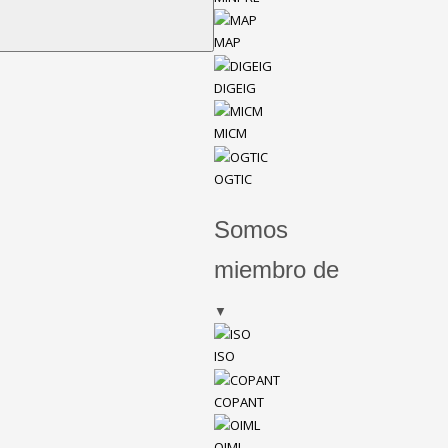
MAP
DIGEIG
MICM
OGTIC
Somos
miembro de
▼
ISO
COPANT
OIML