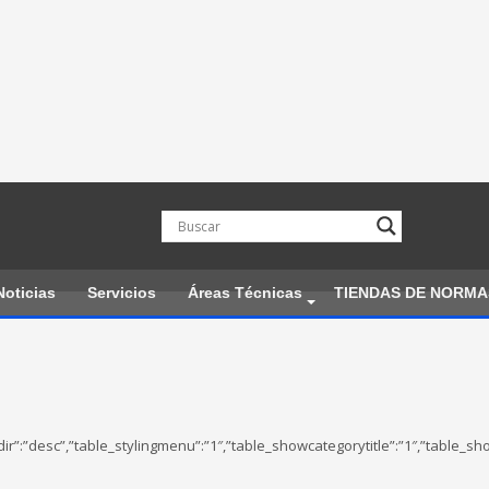
Noticias
Servicios
Áreas Técnicas
TIENDAS DE NORMA
rderingdir”:”desc”,”table_stylingmenu”:”1″,”table_showcategorytitle”:”1″,”