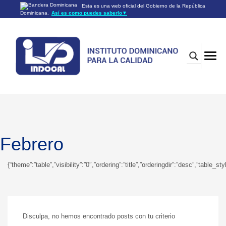
Esta es una web oficial del Gobierno de la República
Dominicana.
Así es como puedes saberlo
▼
Los sitios web oficiales utilizan .gob.do o .gov.do
Un sitio .gob.do o .gov.do significa que pertenece a una
organización oficial del Gobierno de la República Dominicana.
Los sitios web oficiales .gob.do o .gov.do seguros utilizan
HTTPS
Un candado (🔒) o
significa que estás conectado a un
https://
sitio seguro dentro de .gob.do o .gov.do. Comparte información
confidencial sólo en los sitios seguros de .gob.do o .gov.do.
Febrero
{“theme”:”table”,”visibility”:”0″,”ordering”:”title”,”orderingdir”:”desc”,”ta
Disculpa, no hemos encontrado posts con tu criterio