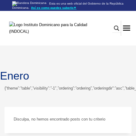
Esta es una web oficial del Gobierno de la República
Dominicana.
Así es como puedes saberlo
▼
Los sitios web oficiales utilizan .gob.do o .gov.do
Un sitio .gob.do o .gov.do significa que pertenece a una
organización oficial del Gobierno de la República Dominicana.
Los sitios web oficiales .gob.do o .gov.do seguros utilizan
HTTPS
Un candado (🔒) o
significa que estás conectado a un
https://
sitio seguro dentro de .gob.do o .gov.do. Comparte información
confidencial sólo en los sitios seguros de .gob.do o .gov.do.
Enero
{“theme”:”table”,”visibility”:”-1″,”ordering”:”ordering”,”orderingdir”:”asc”
Disculpa, no hemos encontrado posts con tu criterio