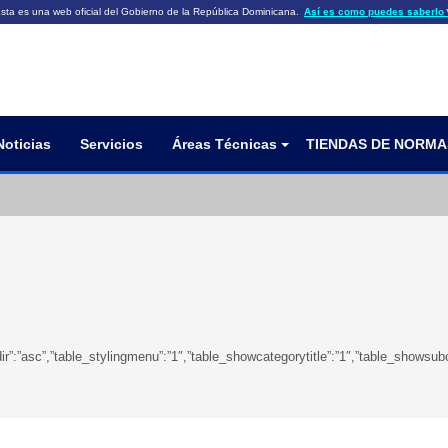
sta es una web oficial del Gobierno de la República Dominicana.
Así es como puedes saberlo
ficiales utilizan .gob.do o .gov.do
Los sitios web oficiales .gob.do o .
HTTPS
 o .gov.do significa que pertenece a una
cial del Gobierno de la República Dominicana.
Un candado (🔒) o
signific
https://
un sitio seguro dentro de .gob.do o 
información confidencial sólo en los s
o .gov.do.
Noticias
Servicios
Áreas Técnicas
TIENDAS DE NORMA
eringdir”:”asc”,”table_stylingmenu”:”1″,”table_showcategorytitle”:”1″,”table_sh