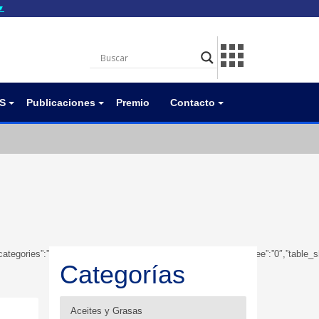
▼
gov.do seguros utilizan
a que estás conectado a
.gov.do. Comparte
itios seguros de .gob.do
S
Publicaciones
Premio
Contacto
owsubcategories”:”1″,”table_showbreadcrumb”:”0″,”table_showfoldertree”:”0″,”tab
Categorías
Aceites y Grasas