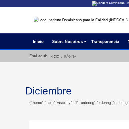
E
Los sitios web o
Un sitio .gob.do
organización ofi
Inicio
Sobre Nosotros
Transparencia
Está aquí:
INICIO
PÁGINA
Diciembre
{“theme”:”table”,”visibility”:”-1″,”ordering”:”ordering”,”ord