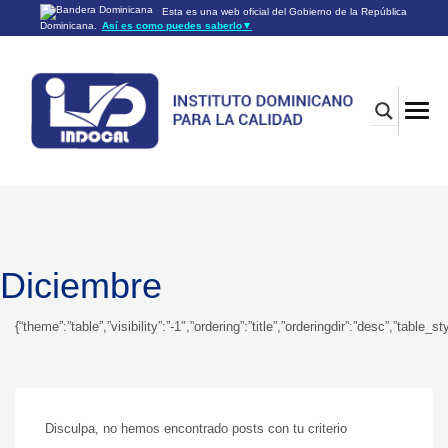
Esta es una web oficial del Gobierno de la República
Dominicana.
Así es como puedes saberlo
▼
Los sitios web oficiales utilizan .gob.do o .gov.do
Un sitio .gob.do o .gov.do significa que pertenece a una
organización oficial del Gobierno de la República Dominicana.
Los sitios web oficiales .gob.do o .gov.do seguros utilizan
HTTPS
Un candado (🔒) o
significa que estás conectado a un
https://
sitio seguro dentro de .gob.do o .gov.do. Comparte información
confidencial sólo en los sitios seguros de .gob.do o .gov.do.
Diciembre
{“theme”:”table”,”visibility”:”-1″,”ordering”:”title”,”orderingdir”:”desc”,”
Disculpa, no hemos encontrado posts con tu criterio