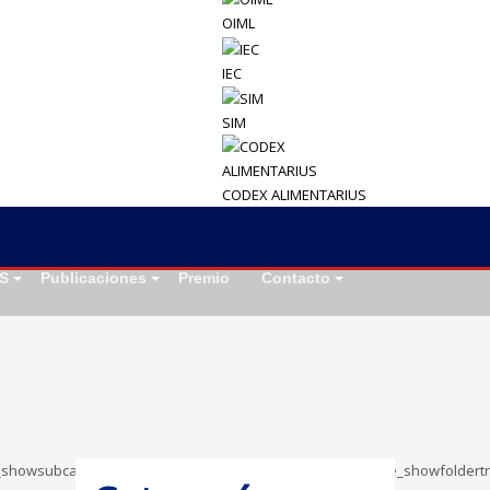
OIML
IEC
SIM
CODEX ALIMENTARIUS
S
Publicaciones
Premio
Contacto
,”table_showsubcategories”:”1″,”table_showbreadcrumb”:”0″,”table_showfold