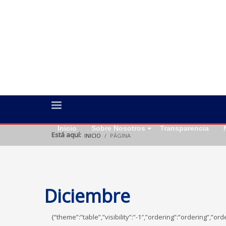
Inicio
Sobre Nosotros
Transparencia
Está aquí:
INICIO
PÁGINA
Diciembre
{“theme”:”table”,”visibility”:”-1″,”ordering”:”ordering”