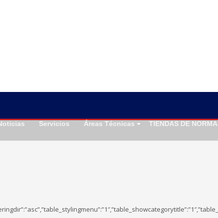
Noticias
Servicios
Áreas Técnicas
TIENDAS DE NORMA
,”orderingdir”:”asc”,”table_stylingmenu”:”1″,”table_showcategorytitle”:”1″