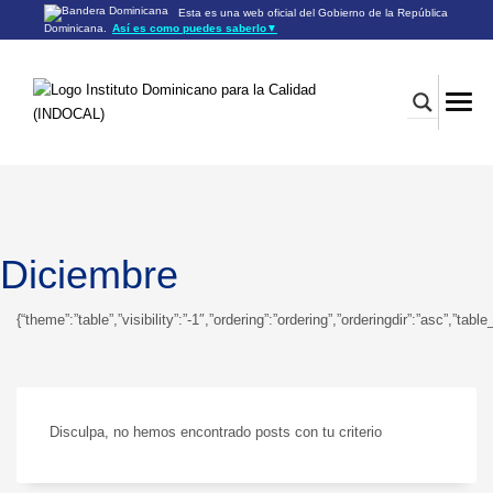
Esta es una web oficial del Gobierno de la República
Dominicana.
Así es como puedes saberlo
▼
Los sitios web oficiales utilizan .gob.do o .gov.do
Un sitio .gob.do o .gov.do significa que pertenece a una
organización oficial del Gobierno de la República Dominicana.
Los sitios web oficiales .gob.do o .gov.do seguros utilizan
HTTPS
Un candado (🔒) o
significa que estás conectado a un
https://
sitio seguro dentro de .gob.do o .gov.do. Comparte información
confidencial sólo en los sitios seguros de .gob.do o .gov.do.
Diciembre
{“theme”:”table”,”visibility”:”-1″,”ordering”:”ordering”,”orderingdir”:”asc”
Disculpa, no hemos encontrado posts con tu criterio