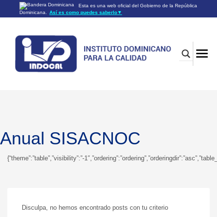
Esta es una web oficial del Gobierno de la República
Dominicana.
Así es como puedes saberlo
▼
Los sitios web oficiales utilizan .gob.do o .gov.do
Un sitio .gob.do o .gov.do significa que pertenece a una
organización oficial del Gobierno de la República Dominicana.
Los sitios web oficiales .gob.do o .gov.do seguros utilizan
HTTPS
Un candado (🔒) o
significa que estás conectado a un
https://
sitio seguro dentro de .gob.do o .gov.do. Comparte información
confidencial sólo en los sitios seguros de .gob.do o .gov.do.
Anual SISACNOC
{“theme”:”table”,”visibility”:”-1″,”ordering”:”ordering”,”orderingdir”:”asc”
Disculpa, no hemos encontrado posts con tu criterio