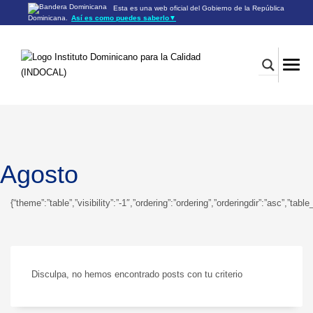
Esta es una web oficial del Gobierno de la República
Dominicana.
Así es como puedes saberlo
▼
Los sitios web oficiales utilizan .gob.do o .gov.do
Un sitio .gob.do o .gov.do significa que pertenece a una
organización oficial del Gobierno de la República Dominicana.
Los sitios web oficiales .gob.do o .gov.do seguros utilizan
HTTPS
Un candado (🔒) o
significa que estás conectado a un
https://
sitio seguro dentro de .gob.do o .gov.do. Comparte información
confidencial sólo en los sitios seguros de .gob.do o .gov.do.
Agosto
{“theme”:”table”,”visibility”:”-1″,”ordering”:”ordering”,”orderingdir”:”asc”
Disculpa, no hemos encontrado posts con tu criterio