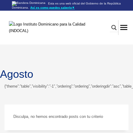
Esta es una web oficial del Gobierno de la República
Dominicana.
Así es como puedes saberlo
▼
Los sitios web oficiales utilizan .gob.do o .gov.do
Un sitio .gob.do o .gov.do significa que pertenece a una
organización oficial del Gobierno de la República Dominicana.
Los sitios web oficiales .gob.do o .gov.do seguros utilizan
HTTPS
Un candado (🔒) o
significa que estás conectado a un
https://
sitio seguro dentro de .gob.do o .gov.do. Comparte información
confidencial sólo en los sitios seguros de .gob.do o .gov.do.
Agosto
{“theme”:”table”,”visibility”:”-1″,”ordering”:”ordering”,”orderingdir”:”asc”
Disculpa, no hemos encontrado posts con tu criterio