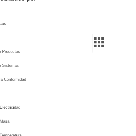
icos
s
de Productos
de Sistemas
la Conformidad
Electricidad
 Masa
 Temperatura