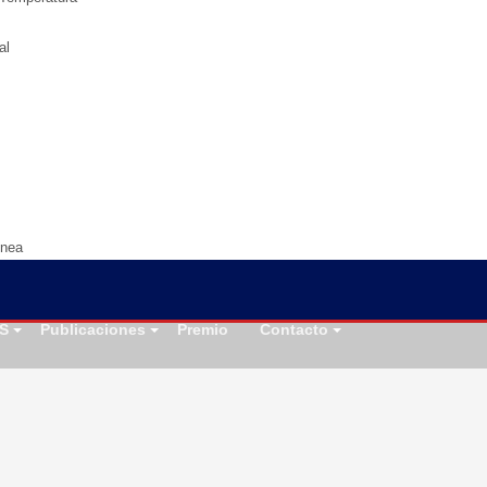
al
ínea
S
Publicaciones
Premio
Contacto