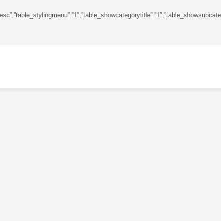
gdir”:”desc”,”table_stylingmenu”:”1″,”table_showcategorytitle”:”1″,”table_shows