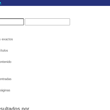
▼
gov.do seguros utilizan
a que estás conectado a
.gov.do. Comparte
itios seguros de .gob.do
s exactos
ítulos
ontenido
entradas
páginas
esultados por