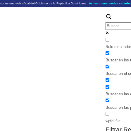
sta es una web oficial del Gobierno de la República Dominicana.
Así es como puedes saberlo
ficiales utilizan .gob.do o .gov.do
Los sitios web oficiales .gob.do o .
HTTPS
 o .gov.do significa que pertenece a una
cial del Gobierno de la República Dominicana.
Un candado (🔒) o
signific
https://
un sitio seguro dentro de .gob.do o 
información confidencial sólo en los s
o .gov.do.
Solo resultado
Buscar en los t
Buscar en el c
Buscar en las 
Buscar en las 
wpfd_file
Filtrar R