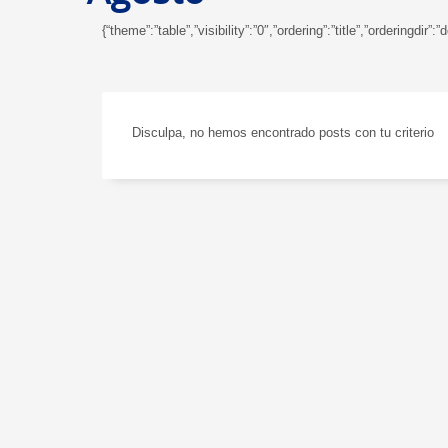
{“theme”:”table”,”visibility”:”0″,”ordering”:”title”,”orderin
Disculpa, no hemos encontrado posts con tu criterio