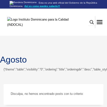
Esta es una web oficial del Gobierno de la República
Dominicana.
Así es como puedes saberlo
▼
Los sitios web oficiales utilizan .gob.do o .gov.do
Un sitio .gob.do o .gov.do significa que pertenece a una
organización oficial del Gobierno de la República Dominicana.
Los sitios web oficiales .gob.do o .gov.do seguros utilizan
HTTPS
Un candado (🔒) o
significa que estás conectado a un
https://
sitio seguro dentro de .gob.do o .gov.do. Comparte información
confidencial sólo en los sitios seguros de .gob.do o .gov.do.
Agosto
{“theme”:”table”,”visibility”:”0″,”ordering”:”title”,”orderingdir”:”desc”,”ta
Disculpa, no hemos encontrado posts con tu criterio