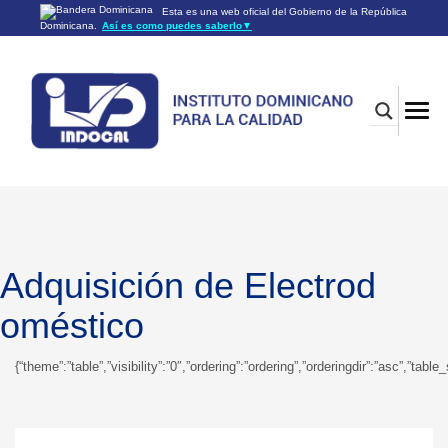
Esta es una web oficial del Gobierno de la República
Dominicana.
Así es como puedes saberlo
▼
Los sitios web oficiales utilizan .gob.do o .gov.do
Un sitio .gob.do o .gov.do significa que pertenece a una
organización oficial del Gobierno de la República Dominicana.
Los sitios web oficiales .gob.do o .gov.do seguros utilizan
HTTPS
Un candado (🔒) o
significa que estás conectado a un
https://
sitio seguro dentro de .gob.do o .gov.do. Comparte información
confidencial sólo en los sitios seguros de .gob.do o .gov.do.
Adquisición de Electrod
oméstico
{“theme”:”table”,”visibility”:”0″,”ordering”:”ordering”,”orderingdir”:”asc”,