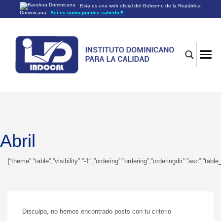
Esta es una web oficial del Gobierno de la República
Dominicana.
Así es como puedes saberlo
▼
Los sitios web oficiales utilizan .gob.do o .gov.do
Un sitio .gob.do o .gov.do significa que pertenece a una
organización oficial del Gobierno de la República Dominicana.
Los sitios web oficiales .gob.do o .gov.do seguros utilizan
HTTPS
Un candado (🔒) o
significa que estás conectado a un
https://
sitio seguro dentro de .gob.do o .gov.do. Comparte información
confidencial sólo en los sitios seguros de .gob.do o .gov.do.
Abril
{“theme”:”table”,”visibility”:”-1″,”ordering”:”ordering”,”orderingdir”:”asc”
Disculpa, no hemos encontrado posts con tu criterio